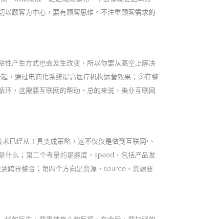
切以顾客为中心，要有顾客思维。不注重顾客需求的
粘性产生方式也会发生改变，所以你要从高空上解决
一起，通过电商化系统提高医疗机构运营效果；③在整
循环，这需要互联网的帮助。总的来说，美业互联网
技术已经从工具变成策略，这不仅仅是做到互联网+、
是什么；第二个考量的是速度，speed，包括产品发
跨界整合；第四个方向是资源，source，资源要