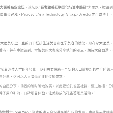
际大医美商业论坛
。论坛以
“轻奢致美互联网化与资本路径”
为主题，邀请到
钱浅、Microsoft Asia Technology Group/Directo
国大医美联盟一直致力于搭建生活美容和医学美容的桥梁，现在是大医美
香港，并有幸邀请到非常智慧的大咖来分享他们的观点，期待大会圆满，
“随着消费人群的年轻化，我们需要借助一个新的入口链接新的中产阶级
愿分享，这可以大大降低企业的传播成本。
的自愿分享、场景的随时随地购买，以此建设孔雀荟社群，通过连接、分
种子用户引流，口碑项目体验，让美绽放的孔雀荟场景活动。”
博士John Yao
：资本的进入会促进医美行业的发展，也会带来优胜