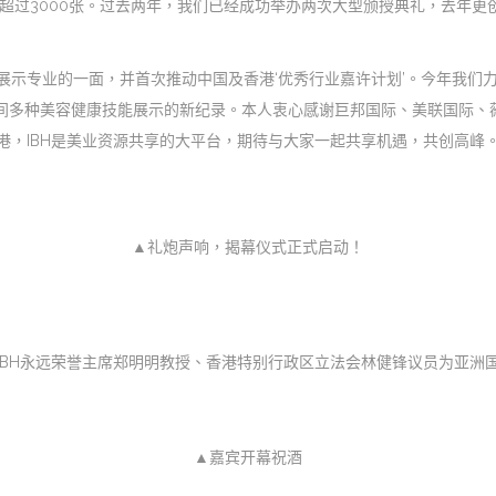
书超过3000张。过去两年，我们已经成功举办两次大型颁授典礼，去年更创
展示专业的一面，并首次推动中国及香港‘优秀行业嘉许计划’。今年我们
同时间多种美容健康技能展示的新纪录。本人衷心感谢巨邦国际、美联国际
，IBH是美业资源共享的大平台，期待与大家一起共享机遇，共创高峰。
▲礼炮声响，揭幕仪式正式启动！
IBH永远荣誉主席郑明明教授、香港特别行政区立法会林健锋议员为亚洲
▲嘉宾开幕祝酒