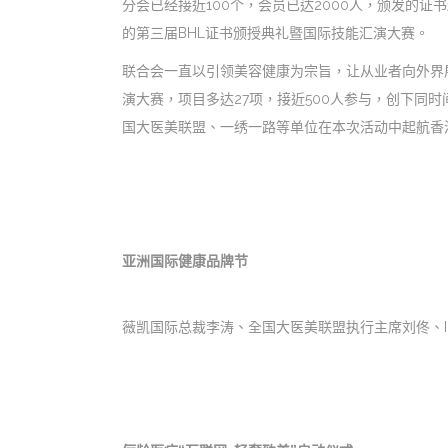
分会已经接近100个，会员已达2000人，颁发的证
的第三届BHL证书颁授典礼暨国际技能汇演大赛。
联合会一直以引领美容健康为宗旨，让从业者向外界
演大赛，项目多达27项，接近500人参与，创下
国大医美联盟、一绣一路等单位在本次活动中起航香港
亚洲国际健康品牌节
薇凯国际总裁李涛、全国大医美联盟执行主席刘佟、