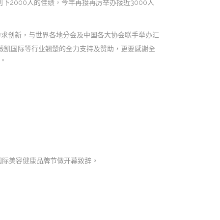
下2000人的佳绩，今年再接再厉举办接近3000人
力求创新，与世界各地分会及中国各大协会联手举办汇
、薇凯国际等行业翘楚的全力支持及赞助，更要感谢全
”
国际美容健康品牌节做开幕致辞。