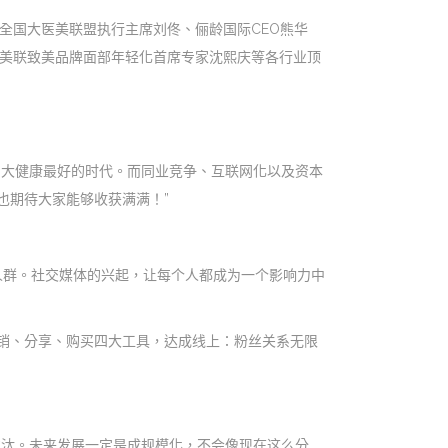
全国大医美联盟执行主席刘佟、俪龄国际CEO熊华
r史百诚博士、美联致美品牌面部年轻化首席专家沈熙庆等各行业顶
、大健康最好的时代。而同业竞争、互联网化以及资本
也期待大家能够收获满满！”
人群。社交媒体的兴起，让每个人都成为一个影响力中
销、分享、购买四大工具，达成线上：粉丝关系无限
劣汰。未来发展一定是成规模化，不会像现在这么分