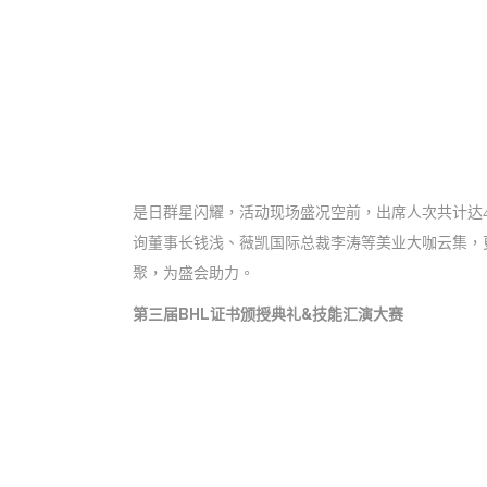
是日群星闪耀，活动现场盛况空前，出席人次共计达
询董事长钱浅、薇凯国际总裁李涛等美业大咖云集，更有CMM
聚，为盛会助力。
第三届BHL证书颁授典礼&技能汇演大赛