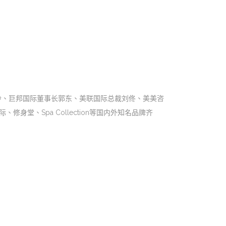
玲、巨邦国际董事长郭东、美联国际总裁刘佟、美美咨
修身堂、Spa Collection等国内外知名品牌齐