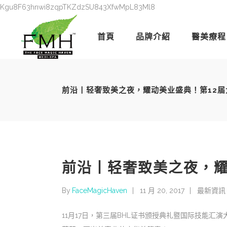
Kgu8F63hnwi8zqpTKZdzSU843XfwMpL83Ml8
首頁
品牌介紹
醫美療程
前沿丨轻奢致美之夜，耀动美业盛典！第12
前沿丨轻奢致美之夜，耀
By
FaceMagicHaven
11 月 20, 2017
最新資訊
11月17日，第三届BHL证书颁授典礼暨国际技能