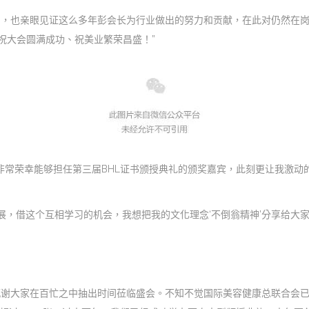
了，也亲眼见证这么多年彭会长为行业做出的努力和贡献，在此对仍然在岗
祝大会圆满成功、祝美业繁荣昌盛！”
“非常荣幸能够担任第三届BHL证书颁授典礼的颁奖嘉宾，此刻更让我激
展，借这个互相学习的机会，我想把我的文化理念‘不倒翁精神’分享给大
感谢大家在百忙之中抽出时间莅临盛会。不知不觉国际美容健康总联合会已