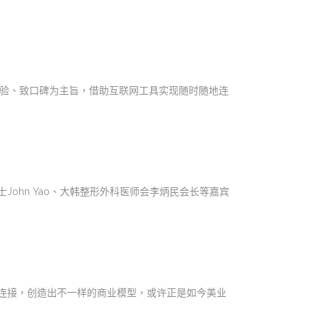
奢体验、致口碑为主旨，借助互联网工具实现随时随地连
ohn Yao、大韩整形外科医师会李炳民会长等嘉宾
连接，创造出不一样的商业模型，或许正是如今美业