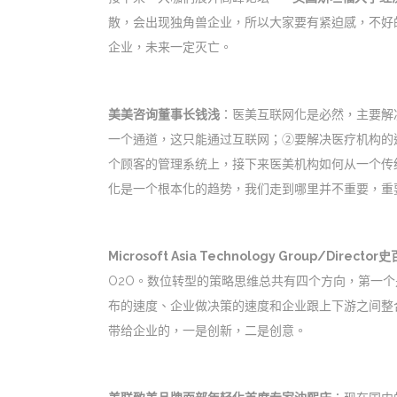
散，会出现独角兽企业，所以大家要有紧迫感，不好
企业，未来一定灭亡。
美美咨询董事长钱浅
：医美互联网化是必然，主要解
一个通道，这只能通过互联网；②要解决医疗机构的
个顾客的管理系统上，接下来医美机构如何从一个传
化是一个根本化的趋势，我们走到哪里并不重要，重
Microsoft Asia Technology Group/Directo
O2O。数位转型的策略思维总共有四个方向，第一个
布的速度、企业做决策的速度和企业跟上下游之间整合
带给企业的，一是创新，二是创意。