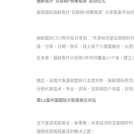
俪龄医疗“互联网+轻奢致美”启动仪式
美联国际俪龄医疗“互联网+轻奢致美” 共享医美平
俪龄国际CEO熊华友分享到：“共享经济是互联网时
接、分享、分销、购买，线上线下六维度融合，从而
在未来，俪龄医疗计划用3年时间覆盖20个省，建立3
随后，全国大医美联盟执行主席刘佟、俪龄国际熊华友
分别代表技术、专业、资本、互联网四个纬度，共同开
第12届中国国际大医美商业论坛
当下是讲究新商业、新零售、共享经济的互联网时代
摆脱经营困局最佳的解决之道。