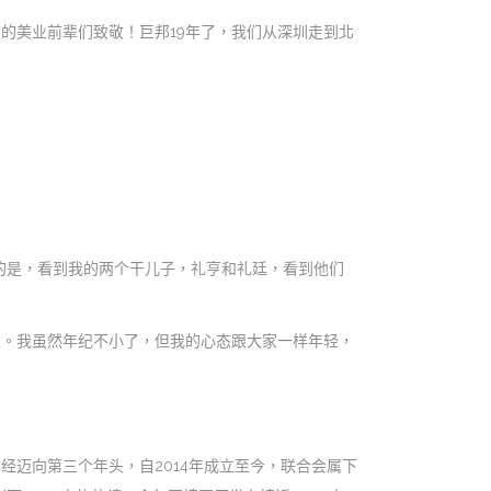
的美业前辈们致敬！巨邦19年了，我们从深圳走到北
动的是，看到我的两个干儿子，礼亨和礼廷，看到他们
家。我虽然年纪不小了，但我的心态跟大家一样年轻，
经迈向第三个年头，自2014年成立至今，联合会属下