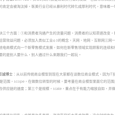
的肯定会被淘汰掉。医美行业已经从暴利时代转化成厚利时代，意味着一
决三个方面：①和消费者沟通产生的流量问题，消费者的认知渠道改变，
运营效益问题，必须加入类似工业4.0的概念，天网、地网、互联网三网
统电商模式向一个新零售模式发展，如何在新零售领域实现顾客的连续和
要的是别人要什么，别人通过什么来跟我们一起玩。
r史百诚博士
：从以前传统商业模型到现在大家都在谈数位商业模式，因为IT
是范围，scope，在做数位转型的时候，要考量在商业模型里面它的范围
供应链的速度；第三个是规模，scale，重点在于有能力缩放自如，并做到