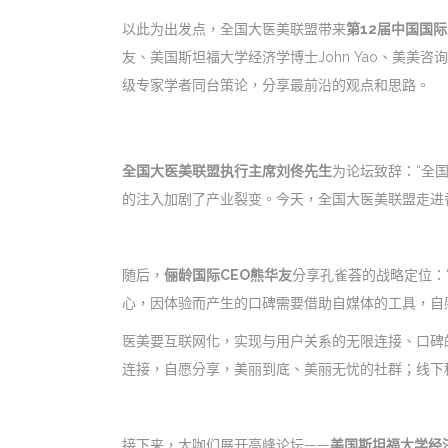
以此为出发点，全国大医美联盟带来
第12届中国国
友、美国斯坦福大学经济学博士John Yao、美美咨询董事长
级专家学者同台策论，分享最前沿的观点和思路。
全国大医美联盟执行主席刘佟先生
为论坛致辞：“全
的注入加剧了产业裂变。今天，全国大医美联盟走进
随后，
俪龄国际CEO熊华友
分享孔雀荟的战略定位：
心，因体验而产生的口碑需要借助自媒体的工具，自
医美要互联网化，实现与用户关系的无限连接、口碑
连接，自愿分享，美丽到底、美丽无忧的社群；线下
接下来，大咖们展开高峰论坛——
美国斯坦福大学经济学