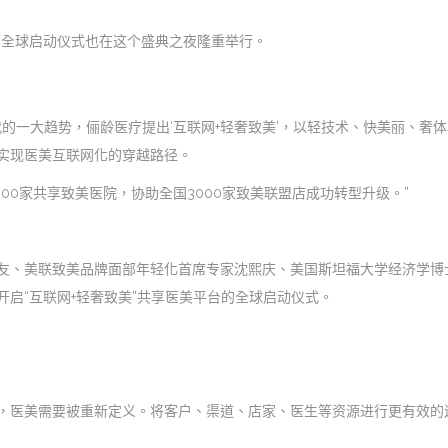
台的全球启动仪式也在这个盛典之夜隆重举行。
代的一大趋势，俪龄医疗提出‘互联网+轻奢致美’，以轻技术、快美丽、
实现医美互联网化的穿越路径。
00家共享致美医院，协助全国3000家致美联盟店成功转型升级。”
、美联致美品牌面部年轻化首席专家沈熙庆、美国斯坦福大学经济学博士J
启“互联网+轻奢致美”共享医美平台的全球启动仪式。
，医美需要被重新定义。将客户、渠道、店家、医生等资源进行更有效的