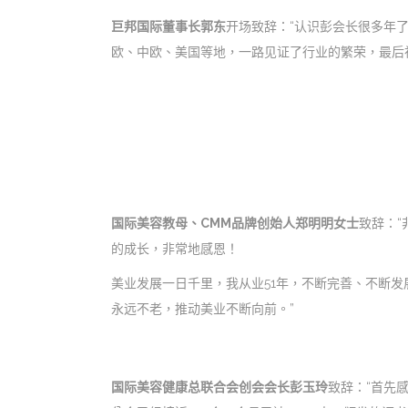
巨邦国际董事长郭东
开场致辞：“认识彭会长很多年
欧、中欧、美国等地，一路见证了行业的繁荣，最后
国际美容教母、CMM品牌创始人郑明明女士
致辞：
的成长，非常地感恩！
美业发展一日千里，我从业51年，不断完善、不断发
永远不老，推动美业不断向前。”
国际美容健康总联合会创会会长彭玉玲
致辞：“首先