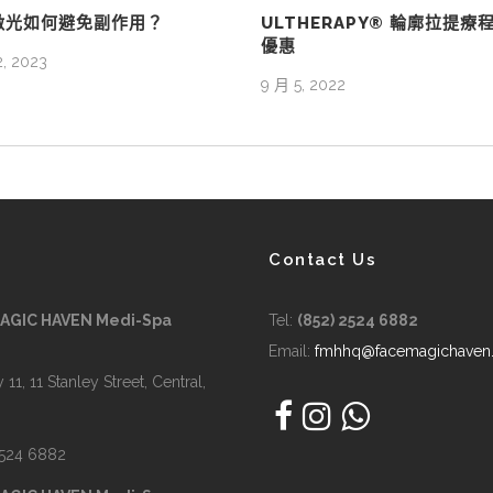
激光如何避免副作用？
ULTHERAPY® 輪廓拉提療
優惠
, 2023
9 月 5, 2022
Contact Us
MAGIC HAVEN Medi-Spa
Tel:
(852) 2524 6882
Email:
fmhhq@facemagichaven
 11, 11 Stanley Street, Central,
2524 6882