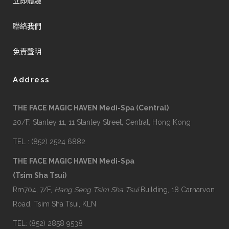
立即體驗
聯絡我們
免責聲明
Address
THE FACE MAGIC HAVEN Medi-Spa (Central)
20/F, Stanley 11, 11 Stanley Street, Central, Hong Kong
TEL : (852) 2524 6882
THE FACE MAGIC HAVEN Medi-Spa
(Tsim Sha Tsui)
Rm704, 7/F,
Hang Seng Tsim Sha Tsui
Building, 18 Carnarvon
Road, Tsim Sha Tsui, KLN
TEL: (852) 2858 9538