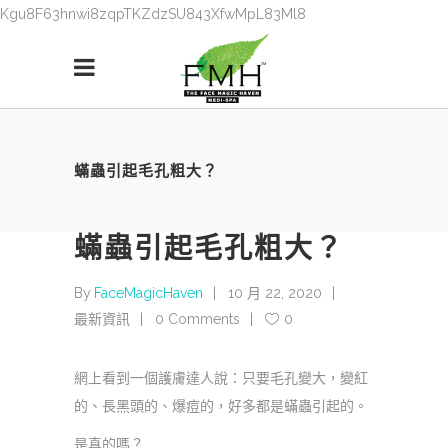
Kgu8F63hnwi8zqpTKZdzSU843XfwMpL83Ml8
蟎蟲引起毛孔粗大？
蟎蟲引起毛孔粗大？
By
FaceMagicHaven
10 月 22, 2020
最新資訊
0 Comments
0
網上看到一個護膚達人說：只要毛孔變大，變紅
的、長黑頭的、爆痘的，好多都是蟎蟲引起的。
是真的嗎？