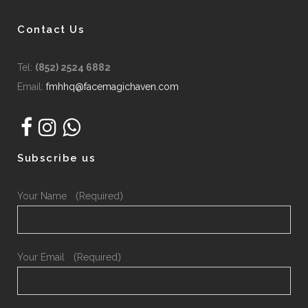
Contact Us
Tel:
(852) 2524 6882
Email:
fmhhq@facemagichaven.com
Subscribe us
Your Name （Required）
Your Email （Required）