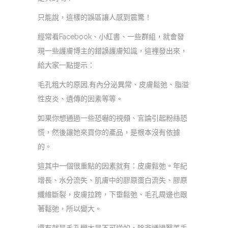
只能說，這樣的誤區讓人感到震驚！
經常看Facebook、小紅書、一些群組，就會發
現一些護膚博主的錯誤護膚知識，這裡發出來，
給大家一點提示：
毛孔粗大的原因,有內分泌異常、皮膚鬆弛、脂溢
性皮炎、遺傳的因素等等。
如果你想通過一些恐嚇的視頻、言論引起粉絲恐
慌，然後讓她來買你的產品，是根本沒有依據
的。
這其中一個很重點的因素就有：皮膚鬆弛。年紀
增長、水分流失、肌膚中的膠原蛋白流失、膠原
纖維斷裂，皮膚拉跨，下垂鬆弛、毛孔周邊也跟
著鬆弛，所以變大。