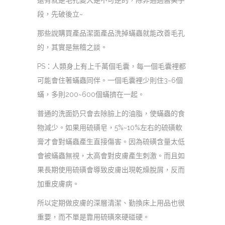
還有就是毛孔變大是不可逆的，除非通過醫美手
段，先破後立~
那些說購買產品潔面產品洗掉蟎蟲就能改善毛孔
的，其實是無稽之談。
PS：人類身上有上千萬個毛囊，每一個毛囊裡都
可能會住著蟎蟲同伴。一個毛囊裡少則住3~6個
蟎，多則200~600個蟎擠在一起。
普通的洗面奶只會去除臉上的油脂，使蟎蟲的食
物減少。如果用硫磺皂，5%~10%左右的硫磺軟
膏才會對蟎蟲產生直接傷害。因為硫磺含量太低
會被蟎蟲無視，太高會對皮膚產生刺激。而且如
果長期使用硫磺會導致皮膚出現乾燥脫屑，反而
加重皮膚病。
所以定期做皮膚的深層清潔、勤換床上用品也很
重要，而不單是靠用硫磺來硬碰硬。