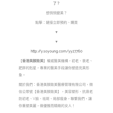
了？
想悄悄變美？
點擊：鏈接立即預約、購買
▼
▼
http://y.soyoung.com/yy27760
【
香港美顏致美
】權威醫美機構，初老、衰老、
肥胖的剋星，專業的醫美手段讓你塑造完美形
象。
關於我們：香港美顏致美醫療管理有限公司，微
信公眾號【香港美顏致美】，美容塑形、抗衰老
防初老、V臉、祛斑、局部瘦身，聯繫我們，讓
你重塑美麗，做優雅而精緻的女人！