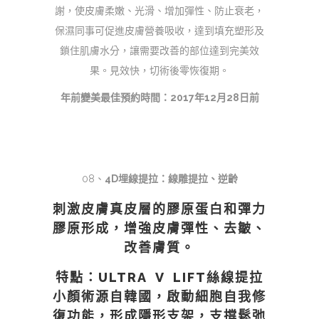
謝，使皮膚柔嫩、光滑、增加彈性、防止衰老，
保濕同事可促進皮膚營養吸收，達到填充塑形及
鎖住肌膚水分，讓需要改善的部位達到完美效
果。見效快，切術後零恢復期。
年前變美最佳預約時間：2017年12月28日前
08、
4D埋線提拉：線雕提拉、逆齡
刺激皮膚真皮層的膠原蛋白和彈力
膠原形成，增強皮膚彈性、去皺、
改善膚質。
特點：ULTRA V LIFT絲線提拉
小顏術源自韓國，啟動細胞自我修
復功能，形成隱形支架，支撐鬆弛