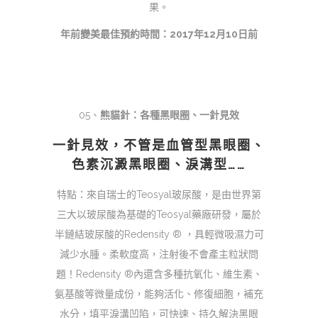
果。
年前變美最佳預約時間：2017年12月10日前
05、
熊貓針：各種黑眼圈、一針見效
一針見效，不管是血管型黑眼圈、
色素沉澱黑眼圈、淚溝型……
特點：來自瑞士的Teosyal玻尿酸，是由世界第
三大以玻尿酸為基礎的Teosyal藥廠研發，屬於
半鏈結玻尿酸的Redensity ® ，具輕微吸濕力可
減少水腫。柔軟度高，注射後不會產主粒狀問
題！Redensity ®內還含多種抗氧化、維生素、
氨基酸等微量成份，能夠活化、修復細胞，補充
水分，填平淚溝凹陷，可快速、持久解決黑眼