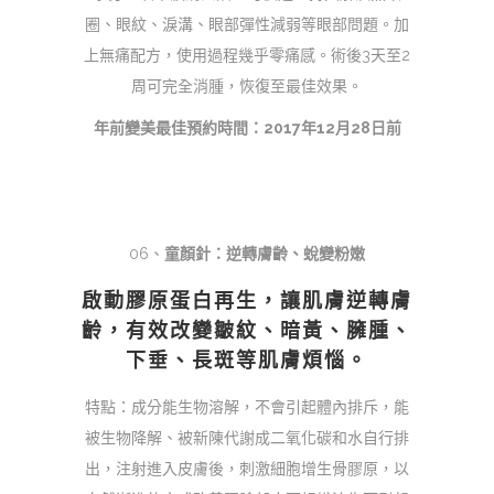
圈、眼紋、淚溝、眼部彈性減弱等眼部問題。加
上無痛配方，使用過程幾乎零痛感。術後3天至2
周可完全消腫，恢復至最佳效果。
年前變美最佳預約時間：2017年12月28日前
06、
童顏針：逆轉膚齡、蛻變粉嫩
啟動膠原蛋白再生，讓肌膚逆轉膚
齡，有效改變皺紋、暗黃、臃腫、
下垂、長斑等肌膚煩惱。
特點：成分能生物溶解，不會引起體內排斥，能
被生物降解、被新陳代謝成二氧化碳和水自行排
出，注射進入皮膚後，刺激細胞增生骨膠原，以