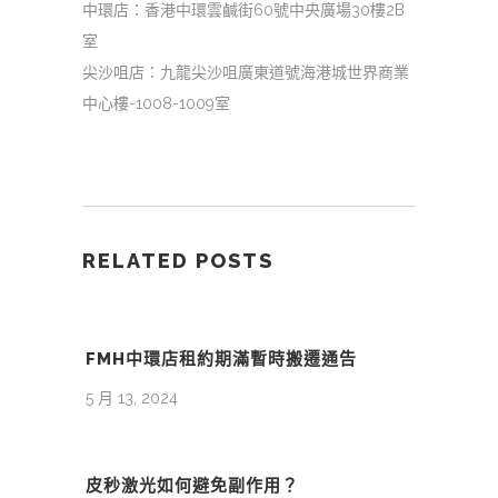
中環店：香港中環雲鹹街60號中央廣場30樓2B
室
尖沙咀店：九龍尖沙咀廣東道號海港城世界商業
中心樓-1008-1009室
RELATED POSTS
FMH中環店租約期滿暫時搬遷通告
5 月 13, 2024
皮秒激光如何避免副作用？