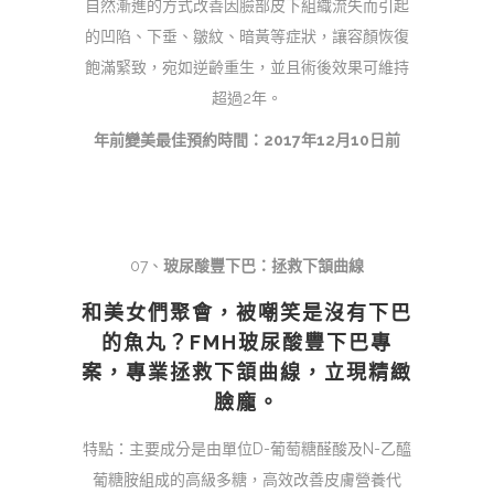
自然漸進的方式改善因臉部皮下組織流失而引起
的凹陷、下垂、皺紋、暗黃等症狀，讓容顏恢復
飽滿緊致，宛如逆齡重生，並且術後效果可維持
超過2年。
年前變美最佳預約時間：2017年12月10日前
07、
玻尿酸豐下巴：拯救下頷曲線
和美女們聚會，被嘲笑是沒有下巴
的魚丸？FMH玻尿酸豐下巴專
案，專業拯救下頷曲線，立現精緻
臉龐。
特點：主要成分是由單位D-葡萄糖醛酸及N-乙醯
葡糖胺組成的高級多糖，高效改善皮膚營養代