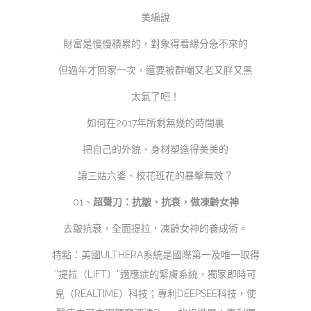
美編說
財富是慢慢積累的，對象得看緣分急不來的
但過年才回家一次，還要被群嘲又老又胖又黑
太氣了吧！
如何在2017年所剩無幾的時間裏
把自己的外貌、身材塑造得美美的
讓三姑六婆、校花班花的暴擊無效？
01、
超聲刀：抗皺、抗衰，做凍齡女神
去皺抗衰，全面提拉，凍齡女神的養成術。
特點：美國ULTHERA系統是國際第一及唯一取得
“提拉（LIFT）”適應症的緊膚系統，獨家即時可
見（REALTIME）科技；專利DEEPSEE科技，使