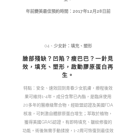
年前變美最佳預約時間：2017年12月28日前
04、
少女針：填充、塑形
臉部殘缺？凹陷？瘦巴巴？一針見
效，填充、塑形，啟動膠原蛋白再
生。
特點：安全、速效回到青春少女肌膚，療程後效
果可維持1-4年。成分含聚已內酯，是臨床使用
20多年的醫療級聚合物，經歐盟認證及美國FDA
核准，可刺激自體膠原蛋白增生；萃取於植物，
獲得美國GRAS認證，有即時填充、皺紋修復的
功能。術後無需手動揉按，1-2周可恢復到最佳效