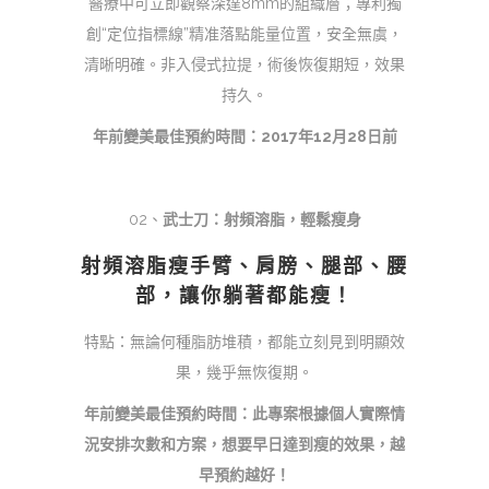
醫療中可立即觀察深達8mm的組織層；專利獨
創“定位指標線”精准落點能量位置，安全無虞，
清晰明確。非入侵式拉提，術後恢復期短，效果
持久。
年前變美最佳預約時間：2017年12月28日前
02、
武士刀：射頻溶脂
，輕鬆瘦身
射頻溶脂瘦手臂、肩膀、腿部、腰
部，讓你躺著都能瘦！
特點：無論何種脂肪堆積，都能立刻見到明顯效
果，幾乎無恢復期。
年前變美最佳預約時間：此專案根據個人實際情
況安排次數和方案，想要早日達到瘦的效果，越
早預約越好！