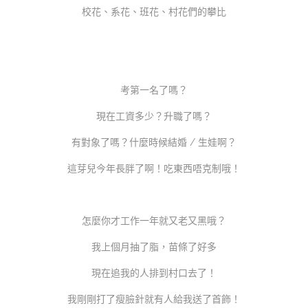
校花、系花、班花、村花們的攀比
考第一名了嗎？
現在工資多少？升職了嗎？
有對象了嗎？什麼時候結婚 / 生娃啊？
這芽兒今年長胖了啊！吃東西唔克制哦！
怎麼你才工作一年就又老又黑哦？
我上個月抽了脂，苗條了好多
現在追我的人排到村口去了！
我剛剛打了瘦臉針就有人給我送了首飾！