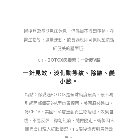
術後無需長期臥床休息，但儘量不激烈運動，在
醫生指導下適量運動、飲食適應即可幫助塑造纖
細健美的體型哦~
03、
BOTOX肉毒素：一針變V臉
一針見效，淡化動態紋、除皺、變
小臉。
特點：保妥適BOTOX是全球純度最高、最不易
引起面部僵硬的A型肉毒桿菌，美國原裝進口，
獲CFDA、美國FDA雙重認真生物瘦臉，效果自
然，不易反彈，微創無痕，隨做隨走。術後因人
而異會出現人紅腫情況，1-2周後恢復到最佳效
果。