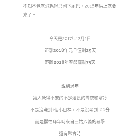
不知不覺就消耗得只剩下尾巴，2018年馬上就要
來了。
今天是2017年12月1日
距離
2018
年元旦僅剩
29天
距離
2018
年春節僅剩
75天
說到過年
讓人覺得不安的不是漫長的雪夜和寒冷
不是沒賺到1個小目標，不是沒考到100分
而是懼怕拜年時來自三姑六婆的暴擊
還有聚會時