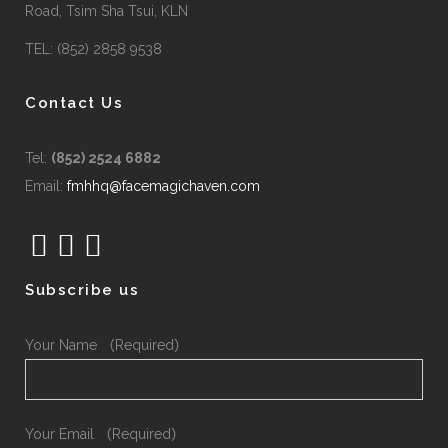
Road, Tsim Sha Tsui, KLN
TEL: (852) 2858 9538
Contact Us
Tel:
(852) 2524 6882
Email:
fmhhq@facemagichaven.com
Subscribe us
Your Name （Required）
Your Email （Required）