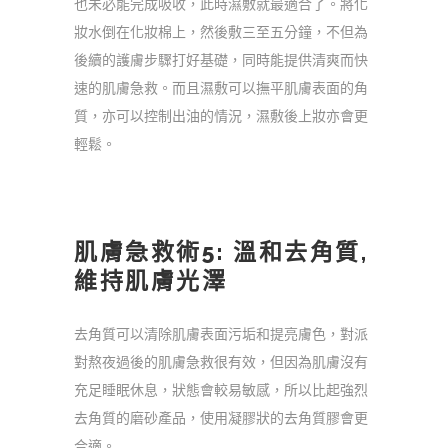
也未必能完成吸收，此時濕敷就最適合了。將化
妝水倒在化妝棉上，然後敷三至五分鐘，不但為
後續的護膚步驟打好基礎，同時能提供清爽而快
速的肌膚急救。而且濕敷可以撫平肌膚表面的角
質，亦可以控制出油的情況，濕敷後上妝亦會更
輕鬆。
肌膚急救術5: 溫和去角質,
維持肌膚光澤
去角質可以清除肌膚表面污垢和提亮膚色，對派
對熬夜過後的肌膚急救很有效，但因為肌膚沒有
充足睡眠休息，狀態會較易敏感，所以比起強烈
去角質的磨砂產品，使用凝膠狀的去角質膠會更
合適。