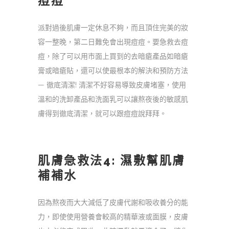
痘痘
派對過後肌膚一定休息不夠，而且頂住完美的妝
容一整晚，第二日難免會出現痘痘。要急救去痘
痘，除了可以用市面上買到的去暗瘡產品如暗瘡
膏或暗瘡貼，還可以使最根本的解決和預防方法
— 徹底清潔! 清潔不好容易導致皮膚堵塞，使用
溫和的洗卸產品和洗面乳可以讓熬夜後的敏感肌
膚得到徹底清潔，就可以跟痘痘說拜拜。
肌膚急救法4: 濕敷幫肌膚
補補水
因為熬夜而大大減低了皮膚代謝和吸收養分的能
力，即使使用營養會較高的精華液或面膜，皮膚