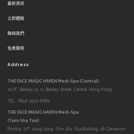
最新資訊
立即體驗
聯絡我們
免責聲明
Address
THE FACE MAGIC HAVEN Medi-Spa (Central)
20/F, Stanley 11, 11 Stanley Street, Central, Hong Kong
TEL : (852) 2524 6882
THE FACE MAGIC HAVEN Medi-Spa
(Tsim Sha Tsui)
Rm704, 7/F,
Hang Seng Tsim Sha Tsui
Building, 18 Carnarvon