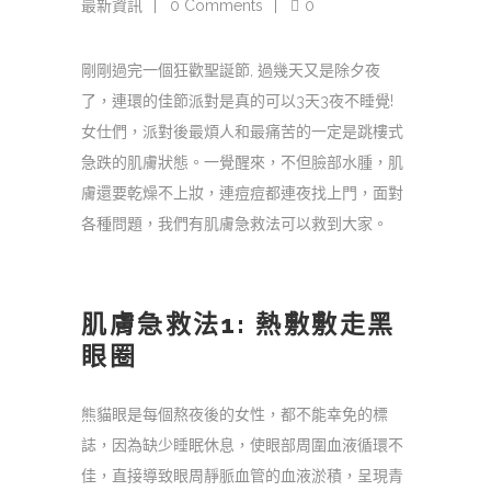
最新資訊
0 Comments
0
剛剛過完一個狂歡聖誕節, 過幾天又是除夕夜
了，連環的佳節派對是真的可以3天3夜不睡覺!
女仕們，派對後最煩人和最痛苦的一定是跳樓式
急跌的肌膚狀態。一覺醒來，不但臉部水腫，肌
膚還要乾燥不上妝，連痘痘都連夜找上門，面對
各種問題，我們有肌膚急救法可以救到大家。
肌膚急救法1: 熱敷敷走黑
眼圈
熊貓眼是每個熬夜後的女性，都不能幸免的標
誌，因為缺少睡眠休息，使眼部周圍血液循環不
佳，直接導致眼周靜脈血管的血液淤積，呈現青