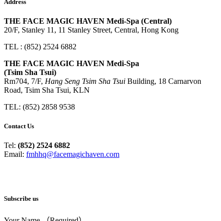
Address
THE FACE MAGIC HAVEN Medi-Spa (Central)
20/F, Stanley 11, 11 Stanley Street, Central, Hong Kong
TEL : (852) 2524 6882
THE FACE MAGIC HAVEN Medi-Spa
(Tsim Sha Tsui)
Rm704, 7/F,
Hang Seng Tsim Sha Tsui
Building, 18 Carnarvon
Road, Tsim Sha Tsui, KLN
TEL: (852) 2858 9538
Contact Us
Tel:
(852) 2524 6882
Email:
fmhhq@facemagichaven.com
Subscribe us
Your Name （Required）