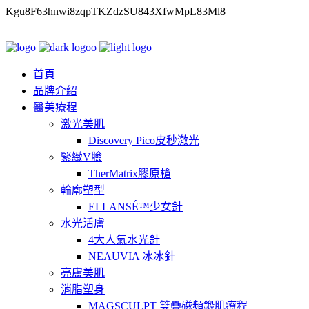
Kgu8F63hnwi8zqpTKZdzSU843XfwMpL83Ml8
首頁
品牌介紹
醫美療程
激光美肌
Discovery Pico皮秒激光
緊緻V臉
TherMatrix膠原槍
輪廓塑型
ELLANSÉ™少女針
水光活膚
4大人氣水光針
NEAUVIA 冰冰針
亮膚美肌
消脂塑身
MAGSCULPT 雙疊磁頻鍛肌療程