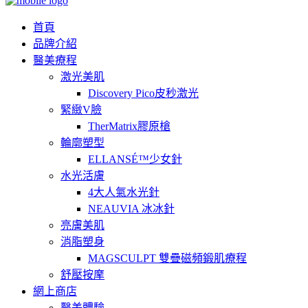
首頁
品牌介紹
醫美療程
激光美肌
Discovery Pico皮秒激光
緊緻V臉
TherMatrix膠原槍
輪廓塑型
ELLANSÉ™少女針
水光活膚
4大人氣水光針
NEAUVIA 冰冰針
亮膚美肌
消脂塑身
MAGSCULPT 雙疊磁頻鍛肌療程
舒壓按摩
網上商店
醫美體驗