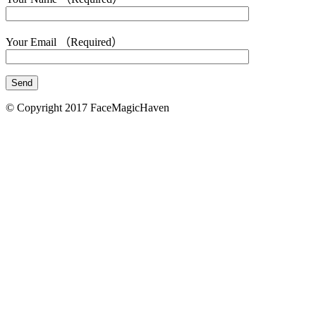
Your Email （Required）
© Copyright 2017 FaceMagicHaven
免責聲明
本頁所載的資料只供參考之用。美顏致美醫療管理
司會盡力確保本網頁內資料的準確性，但不會保證
料均準確無誤。凡進入及使用本網站的使用者，需
地法律。 如使用者由本網頁連結至其他機構所提
頁，必須注意該等網頁是由網頁所屬機構提供。 
美醫療管理有限公司不會對本網頁所連結的網頁
責，亦不會對因使用該等連結引致的任何風險承擔
×
美顏致美醫療管理有限公司無意就本網站取代任何