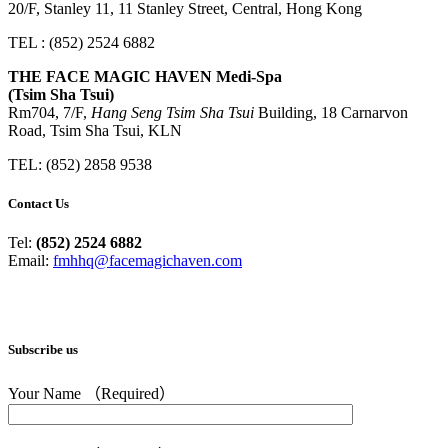
20/F, Stanley 11, 11 Stanley Street, Central, Hong Kong
TEL : (852) 2524 6882
THE FACE MAGIC HAVEN Medi-Spa
(Tsim Sha Tsui)
Rm704, 7/F,
Hang Seng Tsim Sha Tsui
Building, 18 Carnarvon
Road, Tsim Sha Tsui, KLN
TEL: (852) 2858 9538
Contact Us
Tel:
(852) 2524 6882
Email:
fmhhq@facemagichaven.com
Subscribe us
Your Name （Required）