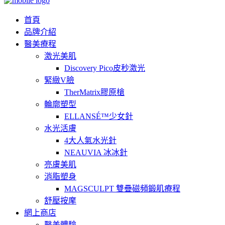
首頁
品牌介紹
醫美療程
激光美肌
Discovery Pico皮秒激光
緊緻V臉
TherMatrix膠原槍
輪廓塑型
ELLANSÉ™少女針
水光活膚
4大人氣水光針
NEAUVIA 冰冰針
亮膚美肌
消脂塑身
MAGSCULPT 雙疊磁頻鍛肌療程
舒壓按摩
網上商店
醫美體驗