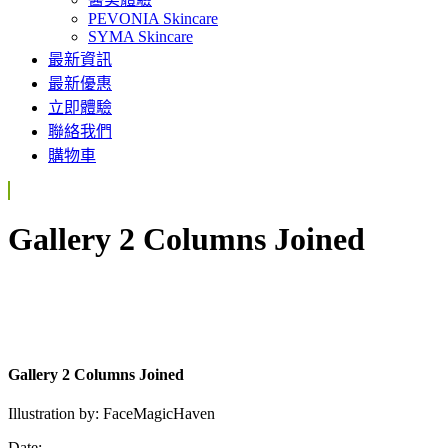
PEVONIA Skincare
SYMA Skincare
最新資訊
最新優惠
立即體驗
聯絡我們
購物車
Gallery 2 Columns Joined
Gallery 2 Columns Joined
Illustration by:
FaceMagicHaven
Date: