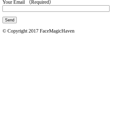
Your Email （Required）
© Copyright 2017 FaceMagicHaven
免責聲明
本頁所載的資料只供參考之用。美顏致美醫療管理
司會盡力確保本網頁內資料的準確性，但不會保證
料均準確無誤。凡進入及使用本網站的使用者，需
地法律。 如使用者由本網頁連結至其他機構所提
頁，必須注意該等網頁是由網頁所屬機構提供。 
美醫療管理有限公司不會對本網頁所連結的網頁
責，亦不會對因使用該等連結引致的任何風險承擔
×
美顏致美醫療管理有限公司無意就本網站取代任何
士的意見，亦不擬作為醫療診斷或治療之用。 一