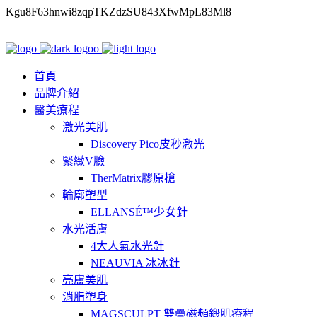
Kgu8F63hnwi8zqpTKZdzSU843XfwMpL83Ml8
首頁
品牌介紹
醫美療程
激光美肌
Discovery Pico皮秒激光
緊緻V臉
TherMatrix膠原槍
輪廓塑型
ELLANSÉ™少女針
水光活膚
4大人氣水光針
NEAUVIA 冰冰針
亮膚美肌
消脂塑身
MAGSCULPT 雙疊磁頻鍛肌療程