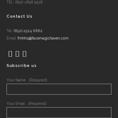
TEL: (852) 2858 9538
Contact Us
Tel:
(852) 2524 6882
Email:
fmhhq@facemagichaven.com
Subscribe us
Your Name （Required）
Your Email （Required）