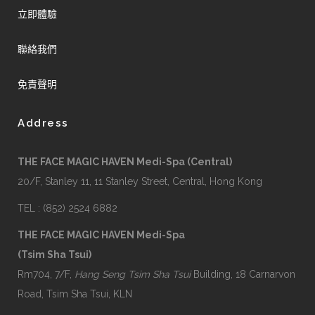
立即體驗
聯絡我們
免責聲明
Address
THE FACE MAGIC HAVEN Medi-Spa (Central)
20/F, Stanley 11, 11 Stanley Street, Central, Hong Kong
TEL : (852) 2524 6882
THE FACE MAGIC HAVEN Medi-Spa
(Tsim Sha Tsui)
Rm704, 7/F,
Hang Seng Tsim Sha Tsui
Building, 18 Carnarvon
Road, Tsim Sha Tsui, KLN