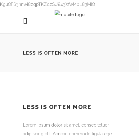
Kgu8F63hnwi8zqpTKZdzSU843XfwMpL83Ml8
LESS IS OFTEN MORE
LESS IS OFTEN MORE
Lorem ipsum dolor sit amet, consec tetuer
adipiscing elit. Aenean commodo ligula eget