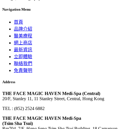
Navigation Menu
首頁
品牌介紹
醫美療程
網上商店
最新資訊
立即體驗
聯絡我們
免責聲明
Address
THE FACE MAGIC HAVEN Medi-Spa (Central)
20/F, Stanley 11, 11 Stanley Street, Central, Hong Kong
TEL : (852) 2524 6882
THE FACE MAGIC HAVEN Medi-Spa
(Tsim Sha Tsui)
Rm704, 7/F,
Hang Seng Tsim Sha Tsui
Building, 18 Carnarvon