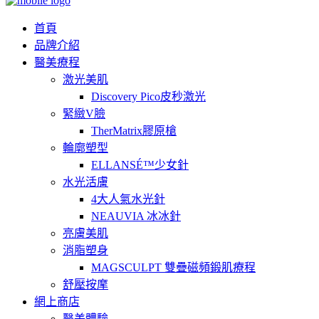
首頁
品牌介紹
醫美療程
激光美肌
Discovery Pico皮秒激光
緊緻V臉
TherMatrix膠原槍
輪廓塑型
ELLANSÉ™少女針
水光活膚
4大人氣水光針
NEAUVIA 冰冰針
亮膚美肌
消脂塑身
MAGSCULPT 雙疊磁頻鍛肌療程
舒壓按摩
網上商店
醫美體驗