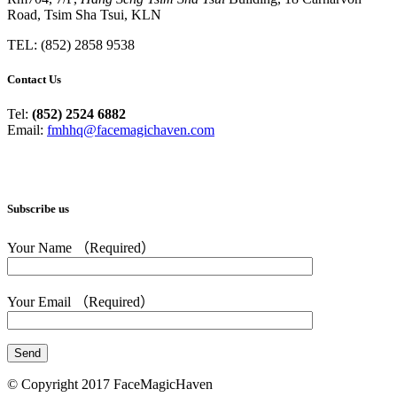
Road, Tsim Sha Tsui, KLN
TEL: (852) 2858 9538
Contact Us
Tel:
(852) 2524 6882
Email:
fmhhq@facemagichaven.com
Subscribe us
Your Name （Required）
Your Email （Required）
© Copyright 2017 FaceMagicHaven