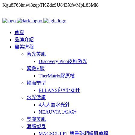
Kgu8F63hnwi8zqpTKZdzSU843XfwMpL83Ml8
首頁
品牌介紹
醫美療程
激光美肌
Discovery Pico皮秒激光
緊緻V臉
TherMatrix膠原槍
輪廓塑型
ELLANSÉ™少女針
水光活膚
4大人氣水光針
NEAUVIA 冰冰針
亮膚美肌
消脂塑身
MAGSCULPT 雙疊磁頻鍛肌療程