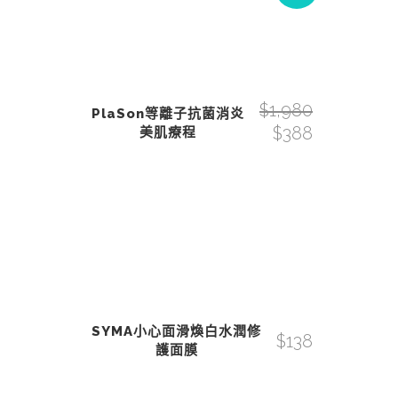
$
1,980
PlaSon等離子抗菌消炎
$
388
美肌療程
SYMA小心面滑煥白水潤修
$
138
護面膜