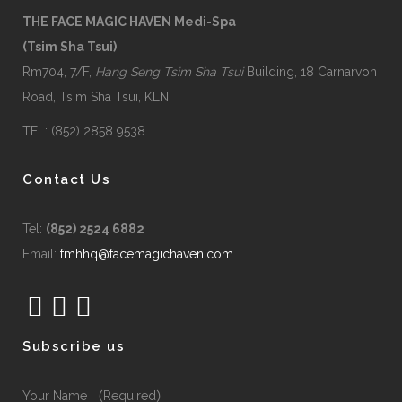
THE FACE MAGIC HAVEN Medi-Spa
(Tsim Sha Tsui)
Rm704, 7/F,
Hang Seng Tsim Sha Tsui
Building, 18 Carnarvon
Road, Tsim Sha Tsui, KLN
TEL: (852) 2858 9538
Contact Us
Tel:
(852) 2524 6882
Email:
fmhhq@facemagichaven.com
Subscribe us
Your Name （Required）