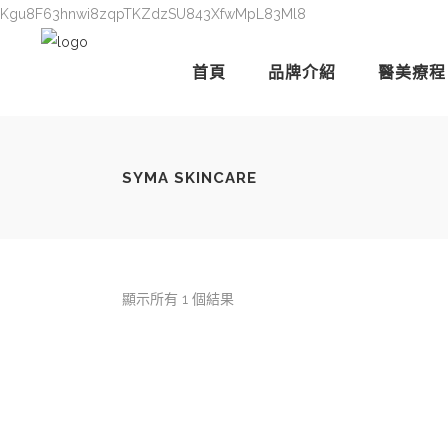
Kgu8F63hnwi8zqpTKZdzSU843XfwMpL83Ml8
首頁
品牌介紹
醫美療程
SYMA SKINCARE
顯示所有 1 個結果