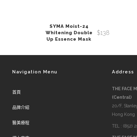
SYMA Moist-24
$
138
Whitening Double
Up Essence Mask
Navigation Menu
Address
THE FACE 
首頁
(Central)
20/F, Stanley
品牌介紹
Hong Kong
醫美療程
TEL : (852) 