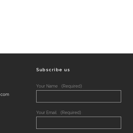
Subscribe us
Your Name （Required）
.com
Your Email （Required）