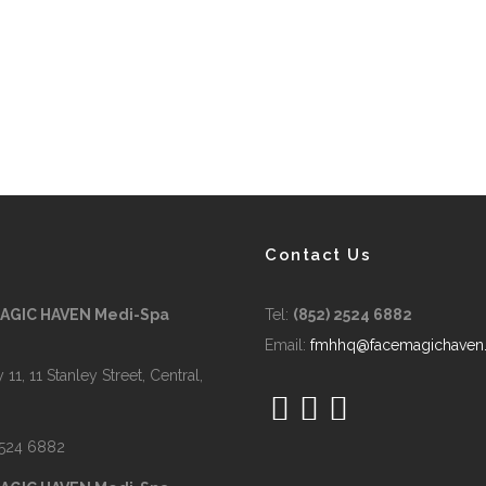
Contact Us
MAGIC HAVEN Medi-Spa
Tel:
(852) 2524 6882
Email:
fmhhq@facemagichaven
 11, 11 Stanley Street, Central,
2524 6882