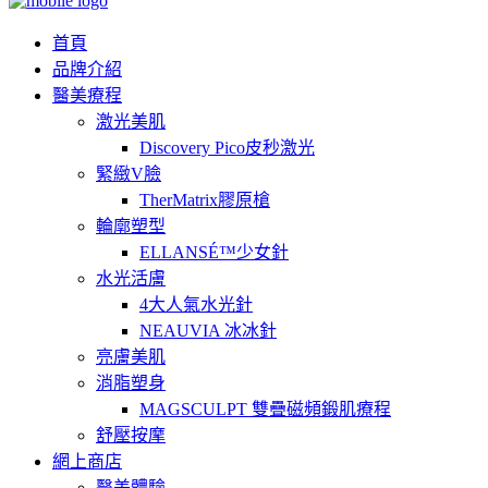
首頁
品牌介紹
醫美療程
激光美肌
Discovery Pico皮秒激光
緊緻V臉
TherMatrix膠原槍
輪廓塑型
ELLANSÉ™少女針
水光活膚
4大人氣水光針
NEAUVIA 冰冰針
亮膚美肌
消脂塑身
MAGSCULPT 雙疊磁頻鍛肌療程
舒壓按摩
網上商店
醫美體驗