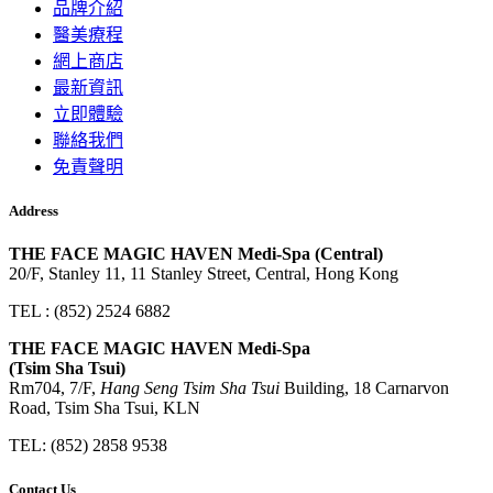
品牌介紹
醫美療程
網上商店
最新資訊
立即體驗
聯絡我們
免責聲明
Address
THE FACE MAGIC HAVEN Medi-Spa (Central)
20/F, Stanley 11, 11 Stanley Street, Central, Hong Kong
TEL : (852) 2524 6882
THE FACE MAGIC HAVEN Medi-Spa
(Tsim Sha Tsui)
Rm704, 7/F,
Hang Seng Tsim Sha Tsui
Building, 18 Carnarvon
Road, Tsim Sha Tsui, KLN
TEL: (852) 2858 9538
Contact Us