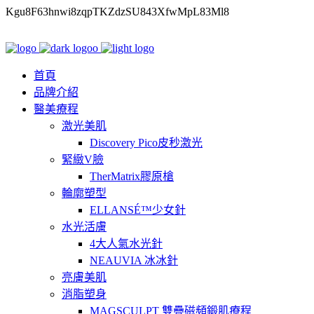
Kgu8F63hnwi8zqpTKZdzSU843XfwMpL83Ml8
首頁
品牌介紹
醫美療程
激光美肌
Discovery Pico皮秒激光
緊緻V臉
TherMatrix膠原槍
輪廓塑型
ELLANSÉ™少女針
水光活膚
4大人氣水光針
NEAUVIA 冰冰針
亮膚美肌
消脂塑身
MAGSCULPT 雙疊磁頻鍛肌療程