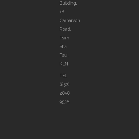
Building,
18
Carnarvon
Road,
Tsim
Sha
Tsui,
KLN
TEL:
(852)
2858
9538