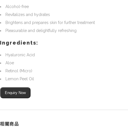
Alcohol-free
Revitalizes and hydrates
Brightens and prepares skin for further treatment
Pleasurable and delightfully refreshing
Ingredients:
Hyaluronic Acid
Aloe
Retinol (Micro)
Lemon Peel Oil
Enquiry Now
相關商品