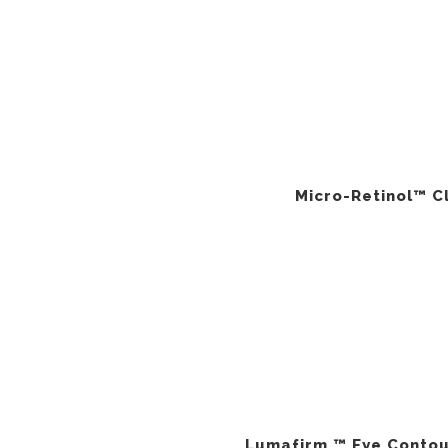
Micro-Retinol™ C
Lumafirm ™ Eye Contou