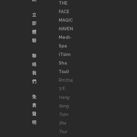
THE
FACE
立
MAGIC
即
HAVEN
體
Medi-
驗
Spa
(Tsim
聯
Sha
絡
Tsui)
我
Rm704,
們
7/F,
免
Hang
責
Seng
聲
Tsim
明
Sha
Tsui