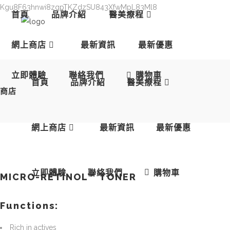
Kgu8F63hnwi8zqpTKZdzSU843XfwMpL83Ml8
首頁
品牌介紹
醫美療程
網上商店
最新資訊
最新優惠
立即體驗
聯絡我們
購物車
首頁
品牌介紹
醫美療程
商店
網上商店
最新資訊
最新優惠
立即體驗
聯絡我們
購物車
MICRO-RETINOL™ TONER
Functions:
Rich in actives