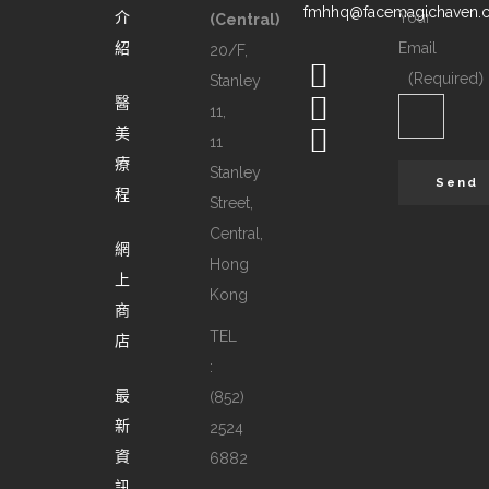
fmhhq@facemagichaven.
介
Your
(Central)
紹
Email
20/F,
（Required
Stanley
醫
11,
美
11
療
Stanley
程
Street,
Central,
網
Hong
上
Kong
商
TEL
店
:
最
(852)
新
2524
資
6882
訊