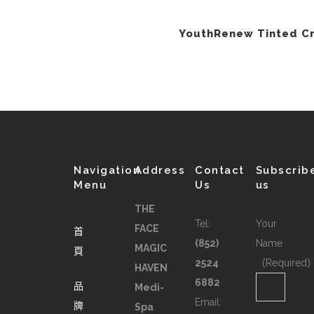
YouthRenew Tinted C
Navigation
Address
Contact
Subscrib
Menu
Us
us
THE
Tel:
Your
FACE
首
(852)
Name
MAGIC
頁
2524
（Required
HAVEN
6882
品
Medi-
Email:
牌
Spa