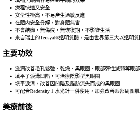
填補黑眼圈容易達到平順的效果
療程快速又安全
安全性極高，不易產生過敏反應
在體内安全分解，對身體無害
不會結痂，無傷痕，無恢復期，不影響生活
來自瑞士的Teosyal®透明質酸，是由世界第三大以透明
主要功效
滋潤改善毛孔鬆弛、乾燥、黑眼圈、眼部彈性減弱等眼部
填平了淚溝凹陷，可治療陰影型黑眼圈
塡平淚溝，改善因凹陷及脂肪流失而成的黑眼圈
可配合Redensity 1 水光針一併使用，加強改善眼部周
美療前後