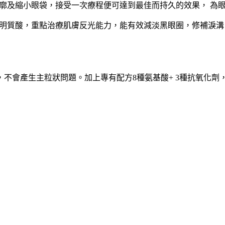
補淚溝，提升面部輪廓及縮小眼袋，接受一次療程便可達到最佳而持久的效
嫩眼部肌膚而設的透明質酸，重點治療肌膚反光能力，能有效減淡黑眼圈，
不會產生主粒狀問題。加上專有配方8種氨基酸+ 3種抗氧化劑