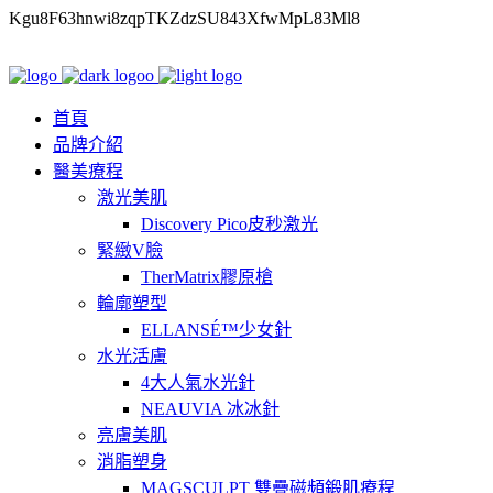
Kgu8F63hnwi8zqpTKZdzSU843XfwMpL83Ml8
首頁
品牌介紹
醫美療程
激光美肌
Discovery Pico皮秒激光
緊緻V臉
TherMatrix膠原槍
輪廓塑型
ELLANSÉ™少女針
水光活膚
4大人氣水光針
NEAUVIA 冰冰針
亮膚美肌
消脂塑身
MAGSCULPT 雙疊磁頻鍛肌療程