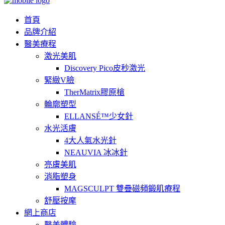
首頁
品牌介紹
醫美療程
激光美肌
Discovery Pico皮秒激光
緊緻V臉
TherMatrix膠原槍
輪廓塑型
ELLANSÉ™少女針
水光活膚
4大人氣水光針
NEAUVIA 冰冰針
亮膚美肌
消脂塑身
MAGSCULPT 雙疊磁頻鍛肌療程
舒壓按摩
網上商店
醫美體驗