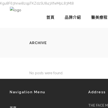
Kgu8F63hnwi8zqpTKZdzSU843XfwMpL83Ml8
首頁
品牌介紹
醫美療程
ARCHIVE
No posts were found.
Navigation Menu
Address
THE FACE 