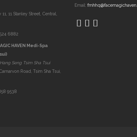
Email:
fmhhq@facemagichaven
 11, 11 Stanley Street, Central,
2524 6882
MAGIC HAVEN Medi-Spa
sui)
Hang Seng Tsim Sha Tsui
 Carnarvon Road, Tsim Sha Tsui,
2858 9538