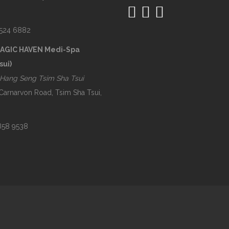
2524 6882
MAGIC HAVEN Medi-Spa
sui)
Hang Seng Tsim Sha Tsui
 Carnarvon Road, Tsim Sha Tsui,
2858 9538