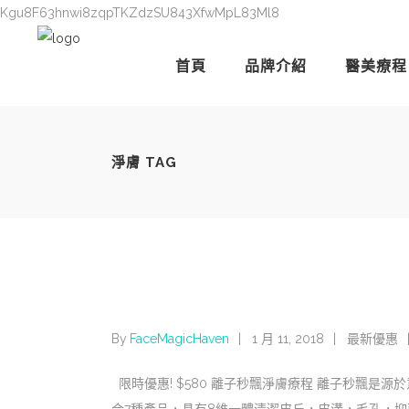
Kgu8F63hnwi8zqpTKZdzSU843XfwMpL83Ml8
首頁
品牌介紹
醫美療程
淨膚 TAG
By
FaceMagicHaven
1 月 11, 2018
最新優惠
限時優惠! $580 離子秒飄淨膚療程 離子秒飄