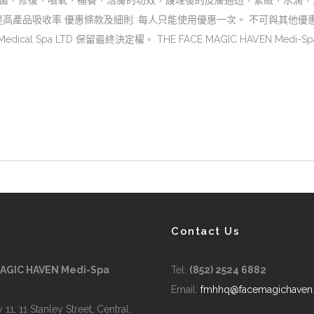
抑菌，修復，噴氧，補養，活膚的功效，護理後的皮膚通透，緊緻，水潤，
高產品吸收率 優惠條款及細則: 每人只能使用優惠一次。 不可與其他優
Medical Spa LTD 保留最終決定櫂。 THE FACE MAGIC HAVEN M
Contact Us
MAGIC HAVEN Medi-Spa
Tel:
(852) 2524 6882
Email:
fmhhq@facemagichaven
 11, 11 Stanley Street, Central,