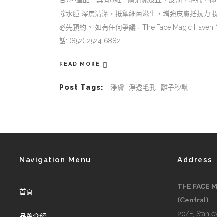
合7種產品，具有8維一體清潔皮丘，皮溝，毛孔，
除水腫 深度清潔，抵禦細菌滋生，增強皮膚抵抗力 提
必先預約。 如有任何爭議，The Face Magic Haven 
話: (852) 2524 6882
READ MORE
Post Tags:
淨膚
淨透毛孔
離子秒飄
Navigation Menu
Address
THE FACE 
首頁
(Central)
20/F, Stanley
品牌介紹