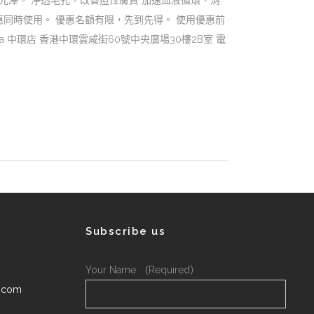
光澤。 淨透毛孔，改善痘性膚質 加速血液循環，消
惠同時使用。 優惠名額有限，先到先得。 使用優惠前
edi-Spa 中環店 香港中環雲咸街60號中央廣場30樓2B室 電
Subscribe us
Your Name （Required）
.com