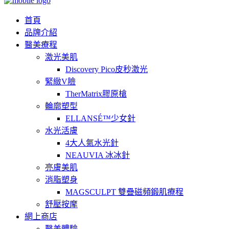
首頁
品牌介紹
醫美療程
激光美肌
Discovery Pico皮秒激光
緊緻V臉
TherMatrix膠原槍
輪廓塑型
ELLANSÉ™少女針
水光活膚
4大人氣水光針
NEAUVIA 冰冰針
亮膚美肌
消脂塑身
MAGSCULPT 雙疊磁頻鍛肌療程
舒壓按摩
網上商店
醫美體驗