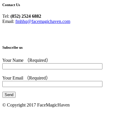
Contact Us
Tel:
(852) 2524 6882
Email:
fmhhq@facemagichaven.com
Subscribe us
Your Name （Required）
Your Email （Required）
© Copyright 2017 FaceMagicHaven
免責聲明