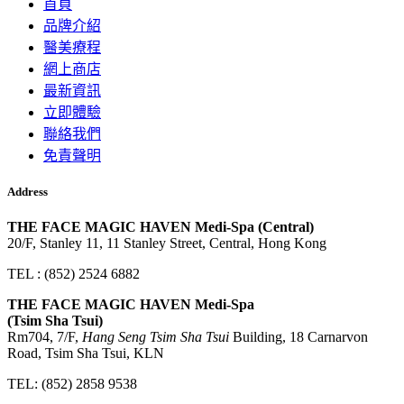
首頁
品牌介紹
醫美療程
網上商店
最新資訊
立即體驗
聯絡我們
免責聲明
Address
THE FACE MAGIC HAVEN Medi-Spa (Central)
20/F, Stanley 11, 11 Stanley Street, Central, Hong Kong
TEL : (852) 2524 6882
THE FACE MAGIC HAVEN Medi-Spa
(Tsim Sha Tsui)
Rm704, 7/F,
Hang Seng Tsim Sha Tsui
Building, 18 Carnarvon
Road, Tsim Sha Tsui, KLN
TEL: (852) 2858 9538