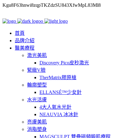
Kgu8F63hnwi8zqpTKZdzSU843XfwMpL83Ml8
首頁
品牌介紹
醫美療程
激光美肌
Discovery Pico皮秒激光
緊緻V臉
TherMatrix膠原槍
輪廓塑型
ELLANSÉ™少女針
水光活膚
4大人氣水光針
NEAUVIA 冰冰針
亮膚美肌
消脂塑身
MAGSCULPT 雙疊磁頻鍛肌療程