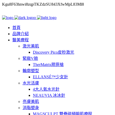
Kgu8F63hnwi8zqpTKZdzSU843XfwMpL83Ml8
首頁
品牌介紹
醫美療程
激光美肌
Discovery Pico皮秒激光
緊緻V臉
TherMatrix膠原槍
輪廓塑型
ELLANSÉ™少女針
水光活膚
4大人氣水光針
NEAUVIA 冰冰針
亮膚美肌
消脂塑身
MAGSCULPT 雙疊磁頻鍛肌療程