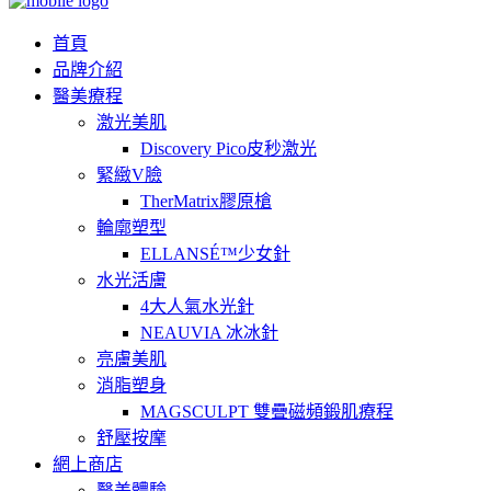
首頁
品牌介紹
醫美療程
激光美肌
Discovery Pico皮秒激光
緊緻V臉
TherMatrix膠原槍
輪廓塑型
ELLANSÉ™少女針
水光活膚
4大人氣水光針
NEAUVIA 冰冰針
亮膚美肌
消脂塑身
MAGSCULPT 雙疊磁頻鍛肌療程
舒壓按摩
網上商店
醫美體驗