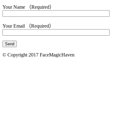
Your Name （Required）
Your Email （Required）
© Copyright 2017 FaceMagicHaven
免責聲明
本頁所載的資料只供參考之用。美顏致美醫療管理
司會盡力確保本網頁內資料的準確性，但不會保證
料均準確無誤。凡進入及使用本網站的使用者，需
地法律。 如使用者由本網頁連結至其他機構所提
頁，必須注意該等網頁是由網頁所屬機構提供。 
美醫療管理有限公司不會對本網頁所連結的網頁
責，亦不會對因使用該等連結引致的任何風險承擔