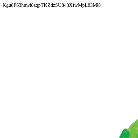
Kgu8F63hnwi8zqpTKZdzSU843XfwMpL83Ml8