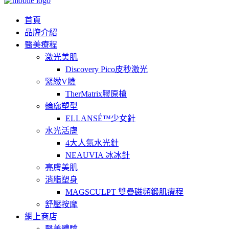
首頁
品牌介紹
醫美療程
激光美肌
Discovery Pico皮秒激光
緊緻V臉
TherMatrix膠原槍
輪廓塑型
ELLANSÉ™少女針
水光活膚
4大人氣水光針
NEAUVIA 冰冰針
亮膚美肌
消脂塑身
MAGSCULPT 雙疊磁頻鍛肌療程
舒壓按摩
網上商店
醫美體驗