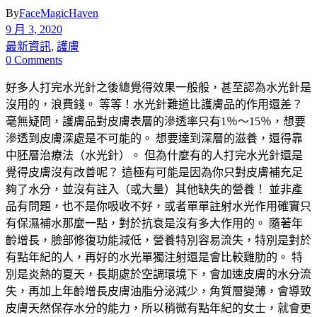
By
FaceMagicHaven
9 月 3, 2020
最新資訊
,
護膚
0 Comments
好多人打完水光針之後總覺得效果一般般，甚至認為水光針是
沒用的，浪費錢。 等等！水光針難道比護膚品的作用還差？
毫無疑問，護膚品對皮膚表層的滲透率只有1％〜15％，想要
滲透到皮膚深處是不可能的。 想要達到深層的滋養，還得靠
中胚層治療法（水光針）。 但為什麼有的人打完水光針還是
覺得皮膚沒有改善呢？ 這極有可能是因為你只對皮膚補充足
夠了水分，並沒有註入（或大量）其他缺失的營養！ 並非產
品有問題，也不是你吸收不好，或者單單註射水光作用確實只
有保濕補水那麼一點，對於抗衰是沒有多大作用的。 隨著年
齡增長，臉部修復功能減低，營養特別容易流失，特別是對於
有點年紀的人，再好的水光單獨注射還是會比較雞肋的。 特
別是炎熱的夏天，長期處於空調環境下，會加速皮膚的水分流
失，再加上年齡增長皮膚油脂分泌減少，角質層變薄，會導致
皮膚天然保存水分的能力，所以稍微有點年紀的女士，就會更