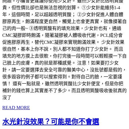
問題。小編會更建議你使用少女針。 雖然少女針比透明質酸
貴，但性價比卻也是無法忽視的划算。 ①少女針能維持1-4
年，這個時間，足以超越透明質酸； ②少女針促進人體自體
膠原再生，飽滿程度更自然，觸覺上也會更真實，就像摸著自
己的肉一般~ ③透明質酸有的填充效果，少女針也有，通過
CMC凝膠即時飽滿，隨著凝膠被人體吸收代謝，PCL成分會
促進膠原再生，替代CMC凝膠來實現飽滿效果。 少女針效果
很自然，基本上你不說，別人都不知道你打了少女針。 而且
填充的地方摸上去很軟，你打完後一段時間可以輕輕摸一下自
己臉上的皮膚，真的就是那種感覺。 注意！如果要打少女
針，請一定要選擇去安全可靠的醫美中心，沒批號都是假的，
很多毀容的例子都可以搜索得到。對待自己的臉，一定要謹
慎！ 還有一點就是，雖然透明質酸比少女針便宜，但是你把
補針的錢也算上其實差不了多少。而且透明質酸吸收後就真的
沒了
READ MORE
水光針沒效果？可能是你不會選