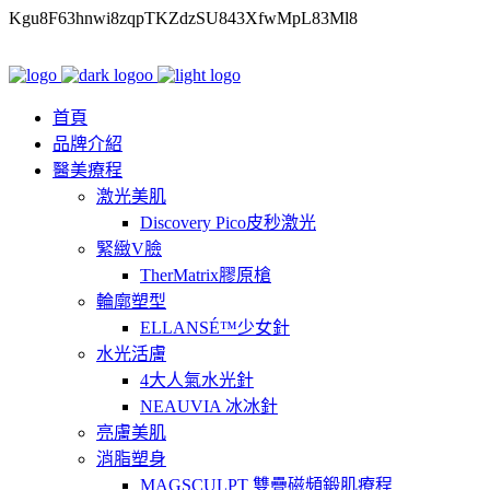
Kgu8F63hnwi8zqpTKZdzSU843XfwMpL83Ml8
首頁
品牌介紹
醫美療程
激光美肌
Discovery Pico皮秒激光
緊緻V臉
TherMatrix膠原槍
輪廓塑型
ELLANSÉ™少女針
水光活膚
4大人氣水光針
NEAUVIA 冰冰針
亮膚美肌
消脂塑身
MAGSCULPT 雙疊磁頻鍛肌療程