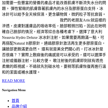
加需要一些豐富的營養的產品才能改善肌膚不斷流失水分的問
題。 彈性緊緻的肌膚靠著肌膚內的水分及膠原蛋白支持，冰
冰針可以給予全天候保濕，更含礦物質，微鈣粒子等抗衰弱。
我們的老朋友Ariic就這樣的
滲透，皮膚對護膚品的吸收率低，臉部輕微凹陷，因此在她明
確自己臉部的情況，經濟等綜合各種考慮下，選擇了意大利
Neauvia Hydro Deluxe 冰冰針注射，如果需要再飽滿一點，可
再搭配Natural B膠原針，通過膠原針激活再生更多膠原蛋白，
讓臉部更飽滿更自然。 還有就是美女們關心的，打冰冰針是
否很痛？？實際上敷麻後的痛感是可以承受的，還可以選擇手
注射或儀器注射，比較方便。 敢注射後的肌膚即刻就有透亮
柔嫩的既視感，不過就先別碰水哈，要稍等肌膚恢復再進行溫
和的潔面或補水護理。
READ MORE
Navigation Menu
首頁
品牌介紹