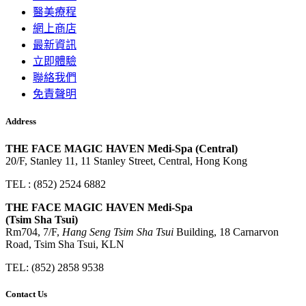
醫美療程
網上商店
最新資訊
立即體驗
聯絡我們
免責聲明
Address
THE FACE MAGIC HAVEN Medi-Spa (Central)
20/F, Stanley 11, 11 Stanley Street, Central, Hong Kong
TEL : (852) 2524 6882
THE FACE MAGIC HAVEN Medi-Spa
(Tsim Sha Tsui)
Rm704, 7/F,
Hang Seng Tsim Sha Tsui
Building, 18 Carnarvon
Road, Tsim Sha Tsui, KLN
TEL: (852) 2858 9538
Contact Us