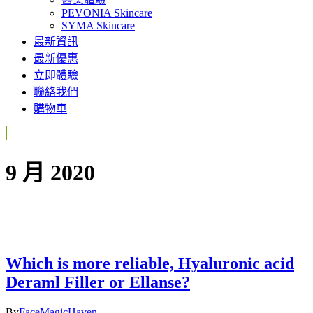
PEVONIA Skincare
SYMA Skincare
最新資訊
最新優惠
立即體驗
聯絡我們
購物車
9 月 2020
Which is more reliable, Hyaluronic acid
Deraml Filler or Ellanse?
By
FaceMagicHaven