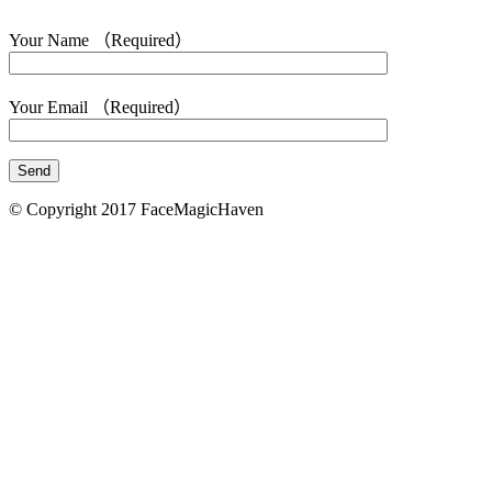
Your Name （Required）
Your Email （Required）
© Copyright 2017 FaceMagicHaven
免責聲明
本頁所載的資料只供參考之用。美顏致美醫療管理
司會盡力確保本網頁內資料的準確性，但不會保證
料均準確無誤。凡進入及使用本網站的使用者，需
地法律。 如使用者由本網頁連結至其他機構所提
頁，必須注意該等網頁是由網頁所屬機構提供。 
美醫療管理有限公司不會對本網頁所連結的網頁