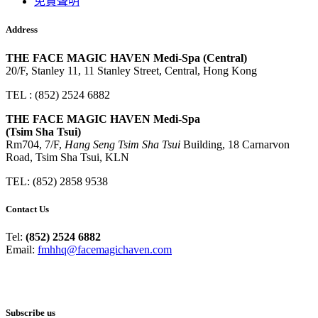
免責聲明
Address
THE FACE MAGIC HAVEN Medi-Spa (Central)
20/F, Stanley 11, 11 Stanley Street, Central, Hong Kong
TEL : (852) 2524 6882
THE FACE MAGIC HAVEN Medi-Spa
(Tsim Sha Tsui)
Rm704, 7/F,
Hang Seng Tsim Sha Tsui
Building, 18 Carnarvon
Road, Tsim Sha Tsui, KLN
TEL: (852) 2858 9538
Contact Us
Tel:
(852) 2524 6882
Email:
fmhhq@facemagichaven.com
Subscribe us