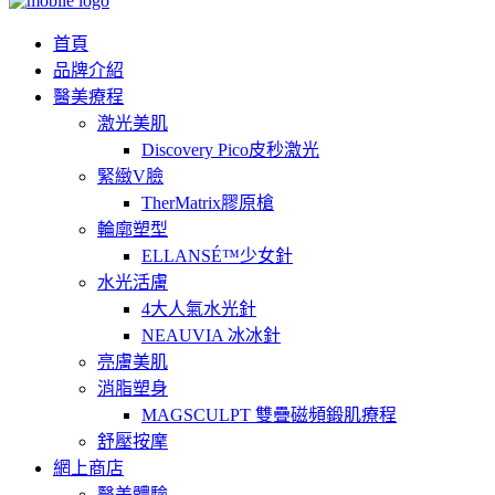
首頁
品牌介紹
醫美療程
激光美肌
Discovery Pico皮秒激光
緊緻V臉
TherMatrix膠原槍
輪廓塑型
ELLANSÉ™少女針
水光活膚
4大人氣水光針
NEAUVIA 冰冰針
亮膚美肌
消脂塑身
MAGSCULPT 雙疊磁頻鍛肌療程
舒壓按摩
網上商店
醫美體驗