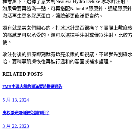
種考慮下，選擇了意大利Neauvia Hydro Deluxe 冰冰針注射，
如果需要再飽滿一點，可再搭配Natural B膠原針，通過膠原針
激活再生更多膠原蛋白，讓臉部更飽滿更自然。
還有就是美女們關心的，打冰冰針是否很痛？？實際上敷麻後
的痛感是可以承受的，還可以選擇手注射或儀器注射，比較方
便。
敢注射後的肌膚即刻就有透亮柔嫩的既視感，不過就先別碰水
哈，要稍等肌膚恢復再進行溫和的潔面或補水護理。
RELATED POSTS
FMH中環店租約期滿暫時搬遷通告
5 月 13, 2024
皮秒激光如何避免副作用？
3 月 22, 2023