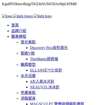
Kgu8F63hnwi8zqpTKZdzSU843XfwMpL83Ml8
首頁
品牌介紹
醫美療程
激光美肌
Discovery Pico皮秒激光
緊緻V臉
TherMatrix膠原槍
輪廓塑型
ELLANSÉ™少女針
水光活膚
4大人氣水光針
NEAUVIA 冰冰針
亮膚美肌
消脂塑身
MAGSCULPT 雙疊磁頻鍛肌療程