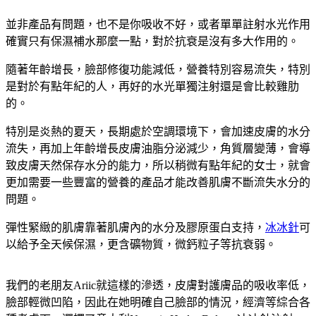
並非產品有問題，也不是你吸收不好，或者單單註射水光作用
確實只有保濕補水那麼一點，對於抗衰是沒有多大作用的。
隨著年齡增長，臉部修復功能減低，營養特別容易流失，特別
是對於有點年紀的人，再好的水光單獨注射還是會比較雞肋
的。
特別是炎熱的夏天，長期處於空調環境下，會加速皮膚的水分
流失，再加上年齡增長皮膚油脂分泌減少，角質層變薄，會導
致皮膚天然保存水分的能力，所以稍微有點年紀的女士，就會
更加需要一些豐富的營養的產品才能改善肌膚不斷流失水分的
問題。
彈性緊緻的肌膚靠著肌膚內的水分及膠原蛋白支持，
冰冰針
可
以給予全天候保濕，更含礦物質，微鈣粒子等抗衰弱。
我們的老朋友Ariic就這樣的滲透，皮膚對護膚品的吸收率低，
臉部輕微凹陷，因此在她明確自己臉部的情況，經濟等綜合各