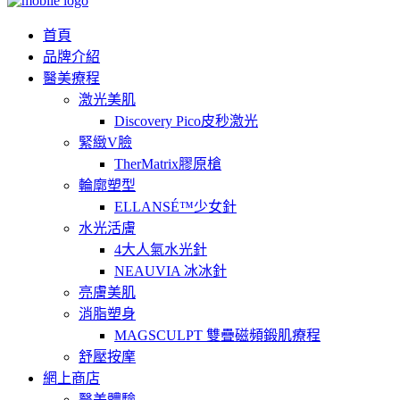
首頁
品牌介紹
醫美療程
激光美肌
Discovery Pico皮秒激光
緊緻V臉
TherMatrix膠原槍
輪廓塑型
ELLANSÉ™少女針
水光活膚
4大人氣水光針
NEAUVIA 冰冰針
亮膚美肌
消脂塑身
MAGSCULPT 雙疊磁頻鍛肌療程
舒壓按摩
網上商店
醫美體驗