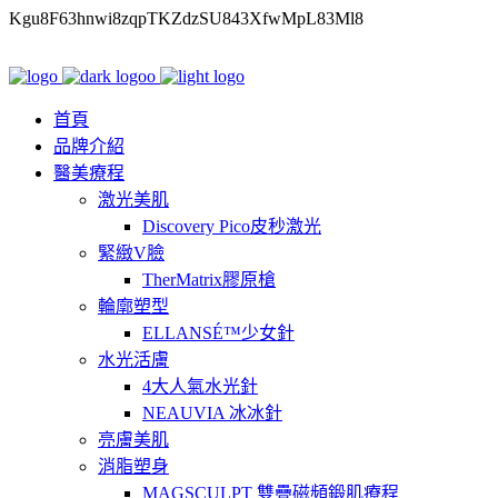
Kgu8F63hnwi8zqpTKZdzSU843XfwMpL83Ml8
首頁
品牌介紹
醫美療程
激光美肌
Discovery Pico皮秒激光
緊緻V臉
TherMatrix膠原槍
輪廓塑型
ELLANSÉ™少女針
水光活膚
4大人氣水光針
NEAUVIA 冰冰針
亮膚美肌
消脂塑身
MAGSCULPT 雙疊磁頻鍛肌療程