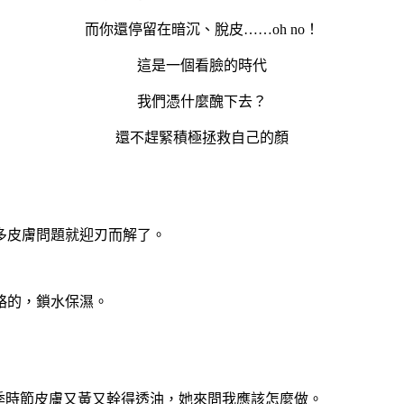
而你還停留在暗沉、脫皮……oh no！
這是一個看臉的時代
我們憑什麼醜下去？
還不趕緊積極拯救自己的顏
多皮膚問題就迎刃而解了。
略的，鎖水保濕。
季時節皮膚又黃又幹得透油，她來問我應該怎麼做。