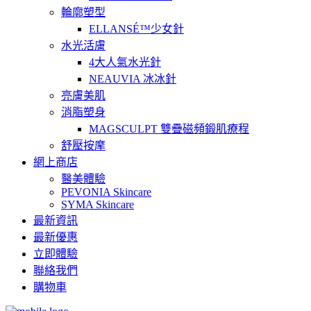
輪廓塑型
ELLANSÉ™少女針
水光活膚
4大人氣水光針
NEAUVIA 冰冰針
亮膚美肌
消脂塑身
MAGSCULPT 雙疊磁頻鍛肌療程
舒壓按摩
網上商店
醫美體驗
PEVONIA Skincare
SYMA Skincare
最新資訊
最新優惠
立即體驗
聯絡我們
購物車