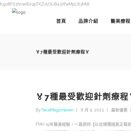
Kgu8F63hnwi8zqpTKZdzSU843XfwMpL83Ml8
首頁
品牌介紹
醫美療程
🏅7種最受歡迎針劑療程🏅
🏅7種最受歡迎針劑療程
By
FaceMagicHaven
8 月 9, 2023
最新優惠
FMH 19年醫美經驗，一直把持【以合理價錢真正幫