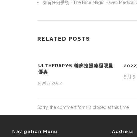
如有任何爭議，The Face Magic Haven Medic
RELATED POSTS
ULTHERAPY® 輪廓拉提療程限量
202
優惠
5 月 5,
9 月 5, 2022
Sorry, the comment form is closed at this time.
Navigation Menu
Address