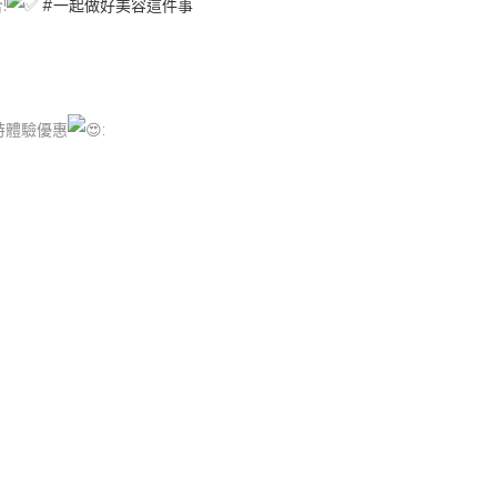
!
⁡
#一起做好美容這件事
時體驗優惠
: