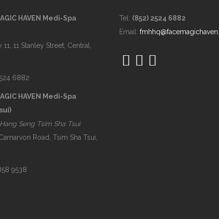
MAGIC HAVEN Medi-Spa
Tel:
(852) 2524 6882
Email:
fmhhq@facemagichaven
 11, 11 Stanley Street, Central,
2524 6882
MAGIC HAVEN Medi-Spa
sui)
Hang Seng Tsim Sha Tsui
 Carnarvon Road, Tsim Sha Tsui,
2858 9538