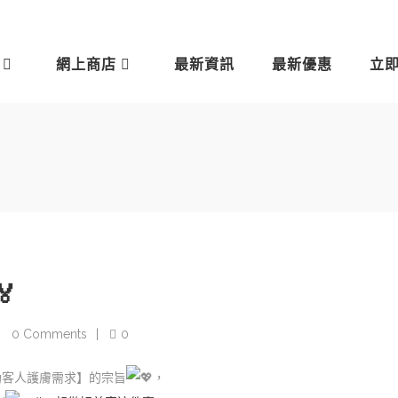
網上商店
最新資訊
最新優惠
立

0 Comments
0
助客人護膚需求】的宗旨
，