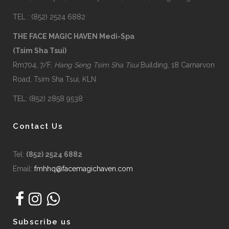
TEL : (852) 2524 6882
THE FACE MAGIC HAVEN Medi-Spa
(Tsim Sha Tsui)
Rm704, 7/F,
Hang Seng Tsim Sha Tsui
Building, 18 Carnarvon
Road, Tsim Sha Tsui, KLN
TEL: (852) 2858 9538
Contact Us
Tel:
(852) 2524 6882
Email:
fmhhq@facemagichaven.com
Subscribe us