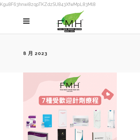
Kgu8F63hnwi8zqpTKZdzSU843XfwMpL83Ml8
8 月 2023