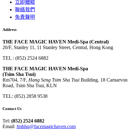
立即體驗
聯絡我們
免責聲明
Address
THE FACE MAGIC HAVEN Medi-Spa (Central)
20/F, Stanley 11, 11 Stanley Street, Central, Hong Kong
TEL : (852) 2524 6882
THE FACE MAGIC HAVEN Medi-Spa
(Tsim Sha Tsui)
Rm704, 7/F,
Hang Seng Tsim Sha Tsui
Building, 18 Carnarvon
Road, Tsim Sha Tsui, KLN
TEL: (852) 2858 9538
Contact Us
Tel:
(852) 2524 6882
Email:
fmhhq@facemagichaven.com