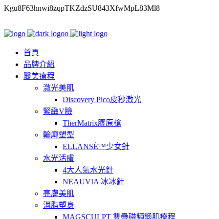
Kgu8F63hnwi8zqpTKZdzSU843XfwMpL83Ml8
首頁
品牌介紹
醫美療程
激光美肌
Discovery Pico皮秒激光
緊緻V臉
TherMatrix膠原槍
輪廓塑型
ELLANSÉ™少女針
水光活膚
4大人氣水光針
NEAUVIA 冰冰針
亮膚美肌
消脂塑身
MAGSCULPT 雙疊磁頻鍛肌療程