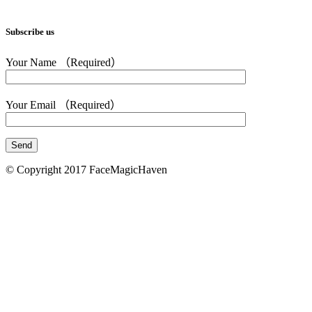
Subscribe us
Your Name （Required）
Your Email （Required）
© Copyright 2017 FaceMagicHaven
免責聲明
本頁所載的資料只供參考之用。美顏致美醫療管理
司會盡力確保本網頁內資料的準確性，但不會保證
料均準確無誤。凡進入及使用本網站的使用者，需
地法律。 如使用者由本網頁連結至其他機構所提