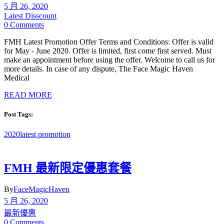
5 月 26, 2020
Latest Disscount
0 Comments
FMH Latest Promotion Offer Terms and Conditions: Offer is valid
for May - June 2020. Offer is limited, first come first served. Must
make an appointment before using the offer. Welcome to call us for
more details. In case of any dispute, The Face Magic Haven
Medical
READ MORE
Post Tags:
2020
latest promotion
FMH 最新限定優惠套餐
By
FaceMagicHaven
5 月 26, 2020
最新優惠
0 Comments