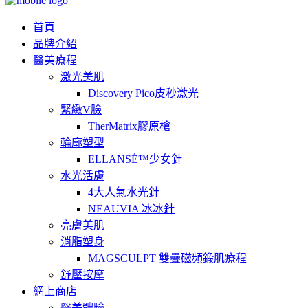
首頁
品牌介紹
醫美療程
激光美肌
Discovery Pico皮秒激光
緊緻V臉
TherMatrix膠原槍
輪廓塑型
ELLANSÉ™少女針
水光活膚
4大人氣水光針
NEAUVIA 冰冰針
亮膚美肌
消脂塑身
MAGSCULPT 雙疊磁頻鍛肌療程
舒壓按摩
網上商店
醫美體驗