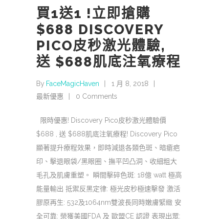
買1送1 !立即搶購
$688 DISCOVERY
PICO皮秒激光體驗,
送 $688肌底注氧療程
By
FaceMagicHaven
1 月 8, 2018
最新優惠
0 Comments
限時優惠! Discovery Pico皮秒激光體驗價
$688 , 送 $688肌底注氧療程! Discovery Pico
顯著提升療程效果，即時減退各類色斑、暗瘡疤
印、擊退眼袋/黑眼圈、撫平凹凸洞、收細粗大
毛孔及肌膚重塑。 瞬間擊碎色斑: 18億 watt 極高
能量輸出 抵禦反黑定律: 極光皮秒極速擊發 激活
膠原再生: 532及1064nm雙波長同時嫩膚緊緻 安
全可靠: 榮獲美國FDA 及 歐盟CE 認證 表現出眾: