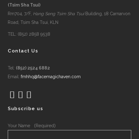
(Tsim Sha Tsui)
Rm704, 7/F,
Hang Seng Tsim Sha Tsui
Building, 18 Carnarvon
Road, Tsim Sha Tsui, KLN
TEL: (852) 2858 9538
Contact Us
Tel:
(852) 2524 6882
Email:
fmhhq@facemagichaven.com
Subscribe us
Your Name （Required）