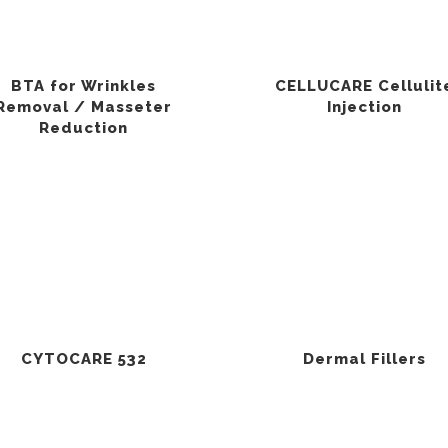
BTA for Wrinkles
CELLUCARE Cellulit
Removal / Masseter
Injection
Reduction
CYTOCARE 532
Dermal Fillers