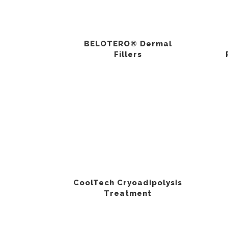
BELOTERO® Dermal
Fillers
CoolTech Cryoadipolysis
Treatment