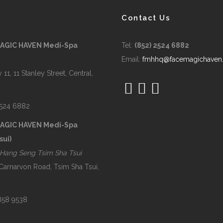
Contact Us
MAGIC HAVEN Medi-Spa
Tel:
(852) 2524 6882
Email:
fmhhq@facemagichaven
 11, 11 Stanley Street, Central,
2524 6882
MAGIC HAVEN Medi-Spa
sui)
Hang Seng Tsim Sha Tsui
 Carnarvon Road, Tsim Sha Tsui,
2858 9538