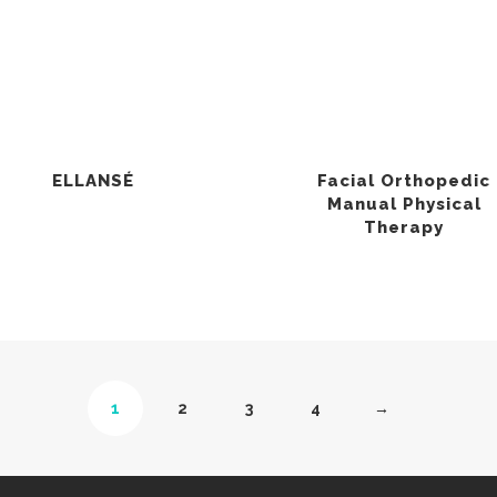
ELLANSÉ
Facial Orthopedic
Manual Physical
Therapy
1
2
3
4
→