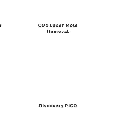
e
CO2 Laser Mole
Removal
Discovery PICO