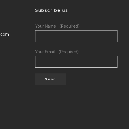
Subscribe us
Your Name （Required）
.com
Your Email （Required）