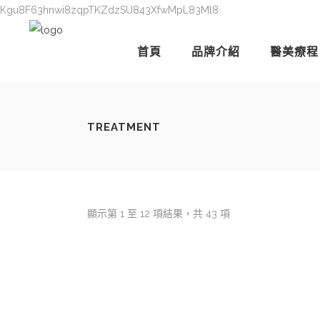
Kgu8F63hnwi8zqpTKZdzSU843XfwMpL83Ml8
首頁
品牌介紹
醫美療程
TREATMENT
顯示第 1 至 12 項結果，共 43 項